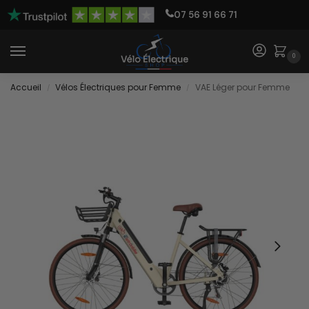
07 56 91 66 71
0
Accueil
Vélos Électriques pour Femme
VAE Léger pour Femme
/
/