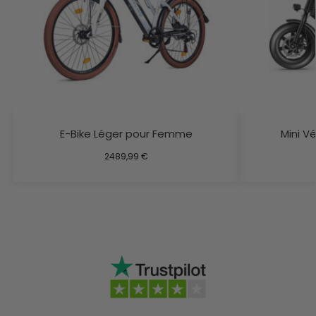
E-Bike Léger pour Femme
Mini V
2489,99
€