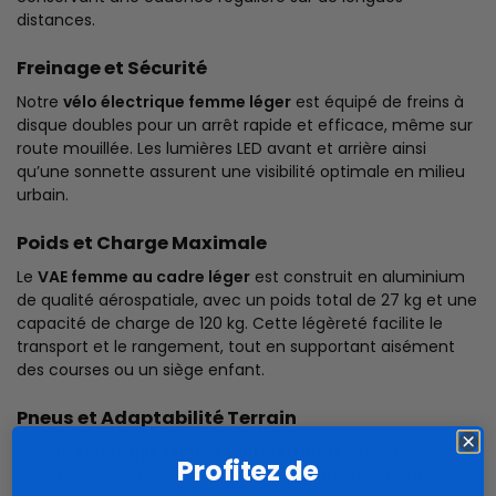
distances.
Freinage et Sécurité
Notre
vélo électrique femme léger
est équipé de freins à
disque doubles pour un arrêt rapide et efficace, même sur
route mouillée. Les lumières LED avant et arrière ainsi
qu’une sonnette assurent une visibilité optimale en milieu
urbain.
Poids et Charge Maximale
Le
VAE femme au cadre léger
est construit en aluminium
de qualité aérospatiale, avec un poids total de 27 kg et une
capacité de charge de 120 kg. Cette légèreté facilite le
transport et le rangement, tout en supportant aisément
des courses ou un siège enfant.
Pneus et Adaptabilité Terrain
Le
vélo électrique femme tout-terrain léger
est doté de
Profitez de
pneus 28×1,7’’ et d’une fourche suspendue de 40 mm,