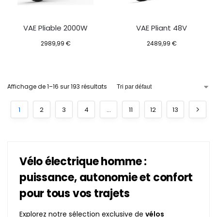
VAE Pliable 2000W
VAE Pliant 48V
2989,99
€
2489,99
€
Affichage de 1–16 sur 193 résultats
1
2
3
4
…
11
12
13
Vélo électrique homme :
puissance, autonomie et confort
pour tous vos trajets
Explorez notre sélection exclusive de
vélos