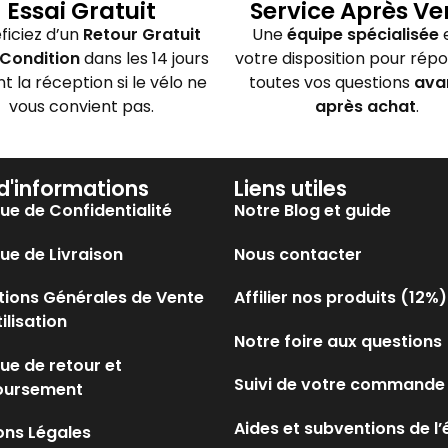
Essai Gratuit
Service Après Ve
ficiez d’un
Retour Gratuit
Une
équipe spécialisée
e
Condition
dans les 14 jours
votre disposition pour rép
nt la réception si le vélo ne
toutes vos questions
ava
vous convient pas.
après achat
.
 d'informations
Liens utiles
que de Confidentialité
Notre Blog et guide
que de Livraison
Nous contacter
tions Générales de Vente
Affilier nos produits (12%)
tilisation
Notre foire aux questions
que de retour et
Suivi de votre commande
oursement
Aides et subventions de l’
ons Légales