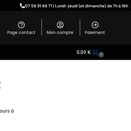
07 56 91 66 71 | Lundi-jeudi (et dimanche) de 7h à 16h
Page contact
Mon compte
Paiement
0,00
€
0
t
ours à