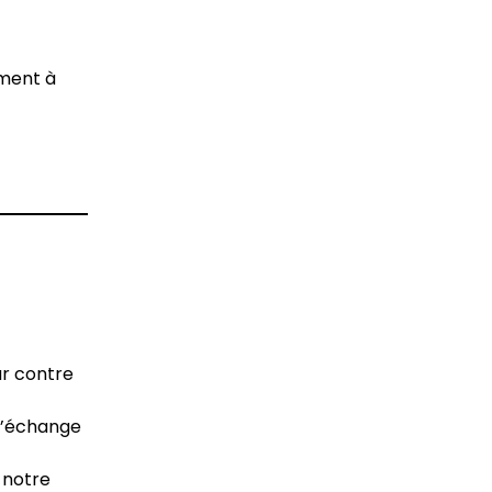
ement à
r contre
 l’échange
 notre