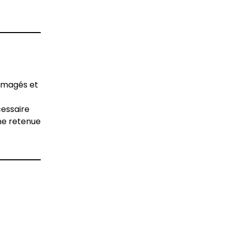
mmagés et
cessaire
une retenue