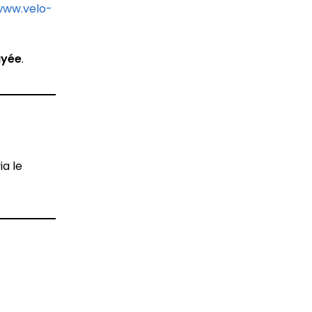
www.velo-
ayée
.
via le