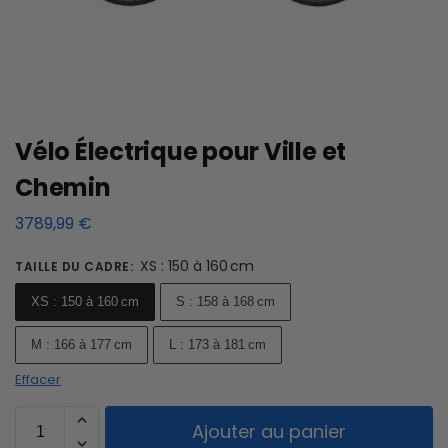
Vélo Électrique pour Ville et
Chemin
3789,99
€
XS : 150 à 160 cm
TAILLE DU CADRE
:
XS : 150 à 160 cm
S : 158 à 168 cm
M : 166 à 177 cm
L : 173 à 181 cm
Effacer
Ajouter au panier