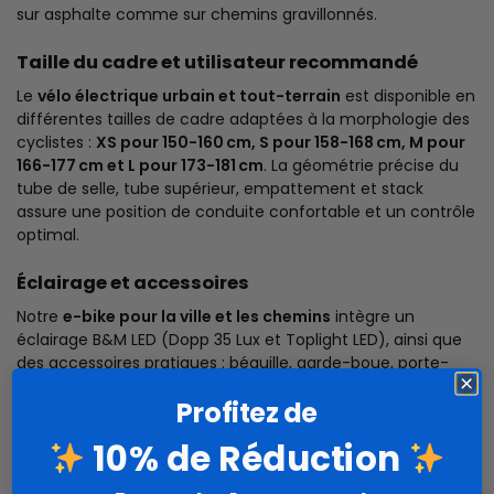
sur asphalte comme sur chemins gravillonnés.
Taille du cadre et utilisateur recommandé
Le
vélo électrique urbain et tout-terrain
est disponible en
différentes tailles de cadre adaptées à la morphologie des
cyclistes :
XS pour 150-160 cm, S pour 158-168 cm, M pour
166-177 cm et L pour 173-181 cm
. La géométrie précise du
tube de selle, tube supérieur, empattement et stack
assure une position de conduite confortable et un contrôle
optimal.
Éclairage et accessoires
Notre
e-bike pour la ville et les chemins
intègre un
éclairage B&M LED (Dopp 35 Lux et Toplight LED), ainsi que
des accessoires pratiques : béquille, garde-boue, porte-
bagages Racktime SnapIt 2.0 et garde-chaîne, pour
Profitez de
faciliter vos déplacements et renforcer la sécurité.
10% de Réduction
Ce
vélo électrique polyvalent pour la ville et les chemins
associe puissance, confort et autonomie. Son moteur