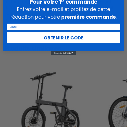
Pour votre 1ʳᵉ commande
performant, sa batterie longue durée, ses composants
fiables et sa géométrie adaptée en font un choix idéal
Entrez votre e-mail et profitez de cette
pour des trajets quotidiens comme pour les sorties sur
réduction pour votre
première commande
.
terrain varié.
Email
OBTENIR LE CODE
Produits similaires