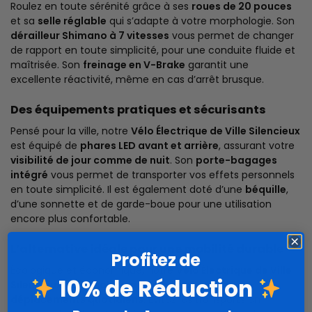
Roulez en toute sérénité grâce à ses
roues de 20 pouces
et sa
selle réglable
qui s’adapte à votre morphologie. Son
dérailleur Shimano à 7 vitesses
vous permet de changer
de rapport en toute simplicité, pour une conduite fluide et
maîtrisée. Son
freinage en V-Brake
garantit une
excellente réactivité, même en cas d’arrêt brusque.
Des équipements pratiques et sécurisants
Pensé pour la ville, notre
Vélo Électrique de Ville Silencieux
est équipé de
phares LED avant et arrière
, assurant votre
visibilité de jour comme de nuit
. Son
porte-bagages
intégré
vous permet de transporter vos effets personnels
en toute simplicité. Il est également doté d’une
béquille
,
d’une sonnette et de garde-boue pour une utilisation
encore plus confortable.
L’alternative idéale pour une mobilité durable
Profitez de
Écologique et économique, notre
Vélo Électrique de Ville
10% de Réduction
Silencieux
est la
solution parfaite pour vos
déplacements quotidiens
. Évitez les transports en