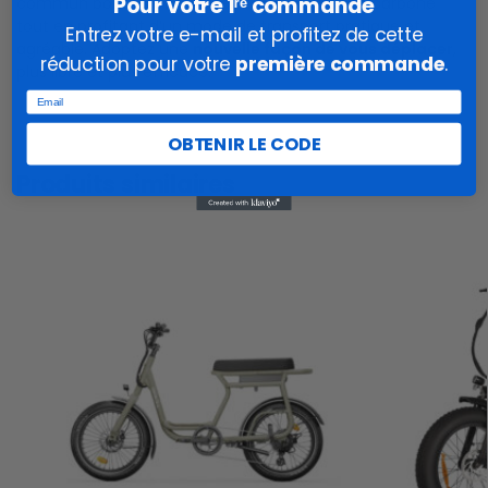
Pour votre 1ʳᵉ commande
commun bondés et réduisez votre empreinte carbone
tout en profitant d’un mode de transport pratique et
Entrez votre e-mail et profitez de cette
agréable. Adoptez une
nouvelle façon de vous déplacer
,
réduction pour votre
première commande
.
plus libre et plus efficace.
Email
OBTENIR LE CODE
Produits similaires