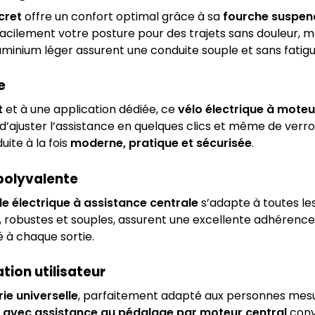
cret
offre un confort optimal grâce à sa
fourche suspend
cilement votre posture pour des trajets sans douleur, m
minium léger assurent une conduite souple et sans fatigu
e
t
et à une application dédiée, ce
vélo électrique à moteu
ajuster l’assistance en quelques clics et même de verroui
ite à la fois
moderne, pratique et sécurisée
.
 polyvalente
le électrique à assistance centrale
s’adapte à toutes les
, robustes et souples, assurent une excellente adhérence 
é à chaque sortie.
tion utilisateur
ie universelle
, parfaitement adapté aux personnes mes
 avec assistance au pédalage par moteur central
convi