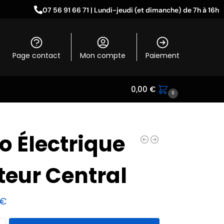
07 56 91 66 71 | Lundi-jeudi (et dimanche) de 7h à 16h
Page contact
Mon compte
Paiement
0,00
€
0
o Électrique
eur Central
€