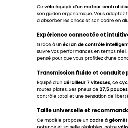
Ce
vélo équipé d’un moteur central dis
son guidon ergonomique. Vous adaptez fa
à absorber les chocs et son cadre en alu
Expérience connectée et intuitiv
Grâce à un
écran de contrôle intelligen
suivre vos performances en temps réel, d’
pensé pour que vous profitiez d’une condu
Transmission fluide et conduite
Équipé d’un
dérailleur 7 vitesses
, ce
cyc
routes plates. Ses pneus de
27,5 pouces
contrôle total et une sensation de libert
Taille universelle et recommanda
Ce modèle propose un
cadre à géométr
potence et sa selle réglables, notre
vélo