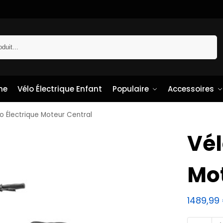
Recherche
me
Vélo Électrique Enfant
Populaire
Accessoires
o Électrique Moteur Central
Vél
Mot
1489,99