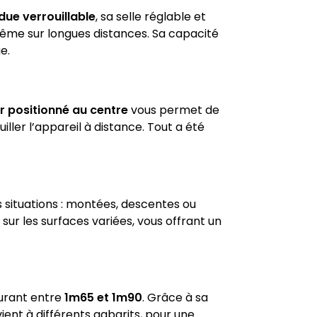
ue verrouillable
, sa selle réglable et
ême sur longues distances. Sa capacité
e.
r positionné au centre
vous permet de
ller l’appareil à distance. Tout a été
 situations : montées, descentes ou
sur les surfaces variées, vous offrant un
urant entre
1m65 et 1m90
. Grâce à sa
ent à différents gabarits, pour une