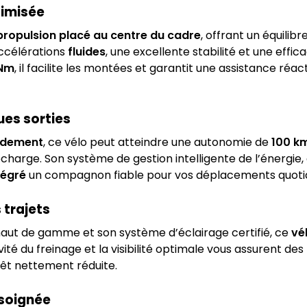
timisée
ropulsion placé au centre du cadre
, offrant un équilibr
accélérations
fluides
, une excellente stabilité et une effi
 Nm
, il facilite les montées et garantit une assistance réact
es sorties
endement
, ce vélo peut atteindre une autonomie de
100 k
 recharge. Son système de gestion intelligente de l’énergi
tégré
un compagnon fiable pour vos déplacements quoti
 trajets
aut de gamme et son système d’éclairage certifié, ce
vé
ité du freinage et la visibilité optimale vous assurent des 
rêt nettement réduite.
 soignée