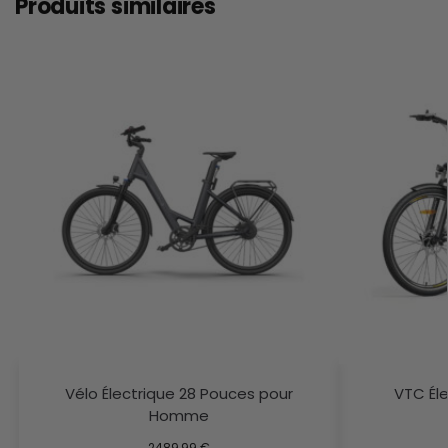
Produits similaires
Vélo Électrique 28 Pouces pour
VTC Él
Homme
2489,99
€