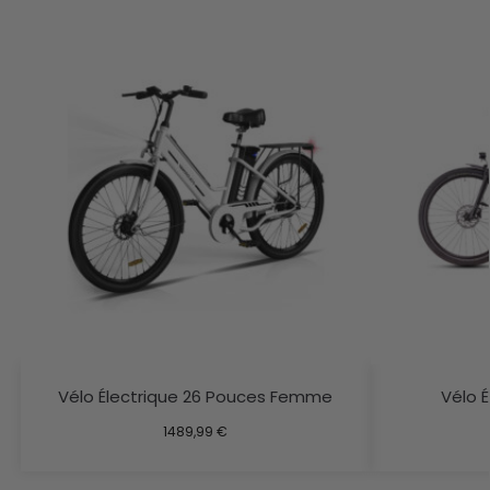
Vélo Électrique 26 Pouces Femme
Vélo É
1489,99
€