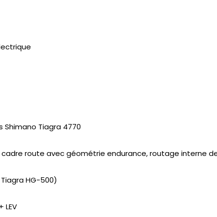
lectrique
ues Shimano Tiagra 4770
, cadre route avec géométrie endurance, routage interne d
o Tiagra HG-500)
+ LEV