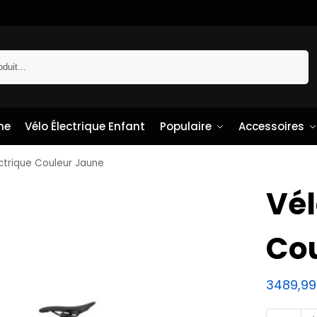
Recherche
me
Vélo Électrique Enfant
Populaire
Accessoires
ectrique Couleur Jaune
Vél
Co
3489,9