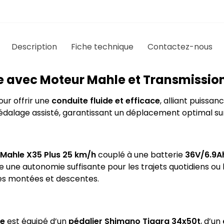
Description
Fiche technique
Contactez-nous
ue avec Moteur Mahle et Transmissio
ur offrir une
conduite fluide et efficace
, alliant puissa
dalage assisté, garantissant un déplacement optimal sur
Mahle X35 Plus 25 km/h
couplé à une batterie
36V/6.9A
re une autonomie suffisante pour les trajets quotidiens o
les montées et descentes.
ne
est équipé d’un
pédalier Shimano Tiagra 34x50t
, d’un