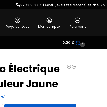
07 56 91 66 71 | Lundi-jeudi (et dimanche) de 7h à 16h
Page contact
Mon compte
Paiement
0,00
€
0
o Électrique
uleur Jaune
9
€