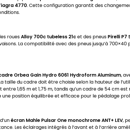
Tiagra 4770
. Cette configuration garantit des changemen
nditions.
des roues
Alloy 700c tubeless 21c
et des pneus
Pirelli P
vaisons. La compatibilité avec des pneus jusqu’à 700×40 p
cadre Orbea Gain Hydro 6061 Hydroform Aluminum
, a
a taille du cadre doit être choisie selon la hauteur de l’ut
 entre 1,65 m et 1,75 m, tandis qu’un cadre de 54 cm es
 une position équilibrée et efficace pour le pédalage pro
 d’un
écran Mahle Pulsar One monochrome ANT+ LEV
, p
nce. Les éclairages intégrés à l’avant et à l’arrière amélio