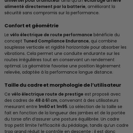
universel pour ordinateur
ainsi qu’un
éclairage arrière
alimenté directement par la batterie
, améliorant la
sécurité sans compromis sur la performance.
Confort et géométrie
Le
vélo électrique de route performance
bénéficie du
concept
Tuned Compliance Endurance
, qui combine
souplesse verticale et rigidité horizontale pour absorber les
vibrations. Cela permet une conduite endurante sur les
routes irrégulières tout en conservant un rendement
optimal. La géométrie favorise une position légèrement
relevée, adaptée à la performance longue distance.
Taille du cadre et morphologie de l’utilisateur
Ce
vélo électrique route de prestige
est proposé avec
des cadres de
48 à 61 cm
, convenant à des utilisateurs
mesurant entre
1m60 et 1m95
. La sélection de la taille se
fait en fonction de la longueur des jambes et de la portée
du torse afin d’assurer une posture équilibrée. Un cadre
trop petit limite l’efficacité du pédalage, tandis qu’un cadre
trop grand réduit le contrôle en descente ; il est donc