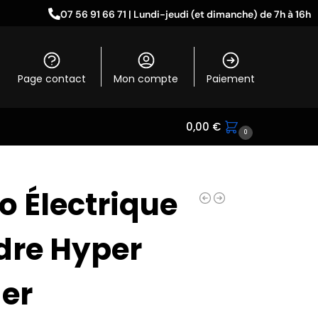
07 56 91 66 71 | Lundi-jeudi (et dimanche) de 7h à 16h
Page contact
Mon compte
Paiement
0,00
€
0
o Électrique
dre Hyper
er