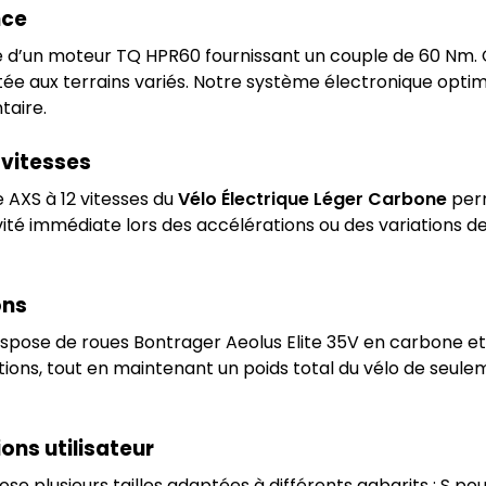
nce
 d’un moteur TQ HPR60 fournissant un couple de 60 Nm. 
ptée aux terrains variés. Notre système électronique opti
taire.
vitesses
 AXS à 12 vitesses du
Vélo Électrique Léger Carbone
per
ctivité immédiate lors des accélérations ou des variations 
ons
spose de roues Bontrager Aeolus Elite 35V en carbone et 
ions, tout en maintenant un poids total du vélo de seulem
ons utilisateur
se plusieurs tailles adaptées à différents gabarits : S pour