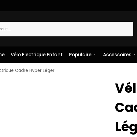
Recherche
me
Vélo Électrique Enfant
Populaire
Accessoires
ectrique Cadre Hyper Léger
Vél
Ca
Lég