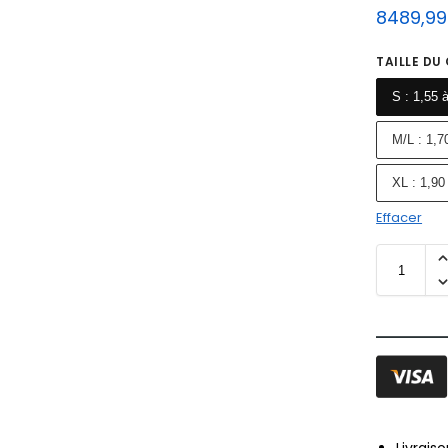
8489,9
TAILLE DU
S : 1,55 
M/L : 1,7
XL : 1,90
Effacer
Livrais