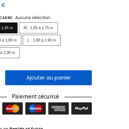
9
€
Aucune sélection
 CADRE
:
à 1,65 m
M : 1,65 à 1,75 m
0 à 1,80 m
L : 1,80 à 1,90 m
 à 2,00 m
Ajouter au panier
on en
Rapide et Suivie