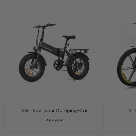
VAE Léger pour Camping-Car
VTT
1489,99
€