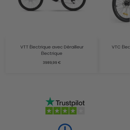
VTT Électrique avec Dérailleur
VTC Éle
Électrique
3989,99
€