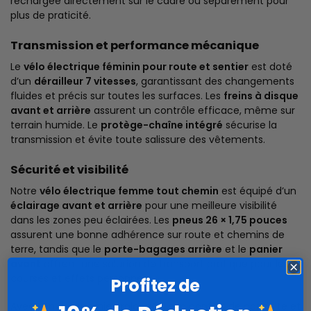
rechargée directement sur le cadre ou séparément pour
plus de praticité.
Transmission et performance mécanique
Le
vélo électrique féminin pour route et sentier
est doté
d’un
dérailleur 7 vitesses
, garantissant des changements
fluides et précis sur toutes les surfaces. Les
freins à disque
avant et arrière
assurent un contrôle efficace, même sur
terrain humide. Le
protège-chaîne intégré
sécurise la
transmission et évite toute salissure des vêtements.
Sécurité et visibilité
Notre
vélo électrique femme tout chemin
est équipé d’un
éclairage avant et arrière
pour une meilleure visibilité
dans les zones peu éclairées. Les
pneus 26 × 1,75 pouces
assurent une bonne adhérence sur route et chemins de
terre, tandis que le
porte-bagages arrière
et le
panier
avant
offrent une solution de transport pratique pour les
courses et effets personnels.
Profitez de
Avec son autonomie prolongée, son confort de conduite et