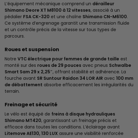
L’équipement mécanique comprend un
dérailleur
Shimano Deore XT M8100 à 12 vitesses
, associé à un
pédalier
FSA CK-320
et une chaîne
Shimano CN-M6100
.
Ce système d’engrenage garantit une transmission fluide
et un contrôle précis de la vitesse sur tous types de
parcours.
Roues et suspension
Notre
VTC électrique pour femmes de grande taille
est
monté sur des
roues de 29 pouces
avec pneus
Schwalbe
Smart Sam 29 x 2,25″
, offrant stabilité et adhérence. La
fourche avant
SR Suntour Raidon 34 LOR AIR
avec
100 mm
de débattement
absorbe efficacement les irrégularités du
terrain.
Freinage et sécurité
Le vélo est équipé de
freins à disque hydrauliques
Shimano MT420
, garantissant un freinage précis et
efficace dans toutes les conditions. L’éclairage avant
Litemove AE130, 130 LUX
assure une visibilité renforcée