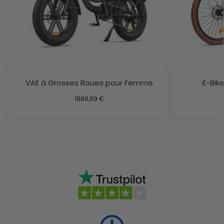
VAE à Grosses Roues pour Femme
E-Bik
1989,99
€