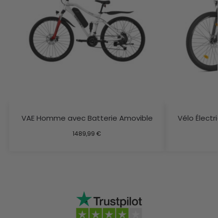
VAE Homme avec Batterie Amovible
Vélo Élect
1489,99
€