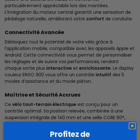
particulièrement appréciable lors des montées.
L’intégration du moteur central garantit une sensation de
pédalage naturelle, améliorant votre
confort
de conduite.
Connectivité Avancée
Débloquez tout le potentiel de votre vélo grâce à
l’application mobile, compatible avec les appareils Apple et
Android. Cette connectivité vous permet de personnaliser
les réglages et de suivre vos performances, rendant
chaque sortie plus
interactive
et
enrichissante
. Le display
couleur ERGO 900 vous offre un contrôle
intuitif
des 5
modes d’assistance et du mode piéton.
Maîtrise et Sécurité Accrues
Ce
vélo tout-terrain électrique
est conçu pour un
contrôle optimal. Sa position relevée, combinée à une
suspension intégrale de 140 mm et une selle CORE 60°,
vous assure un
confort
et une stabilité exceptionnels sur
tous les terrains. Les freins à disque hydrauliques TEKTRO
Profitez de
M276 avec disques de 203 mm garantissent une