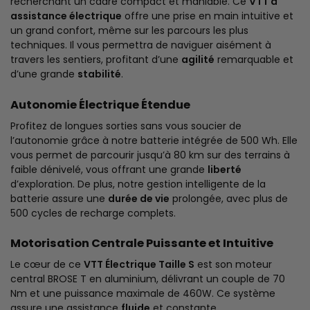
recherchant un cadre compact et maniable. Ce
VTT à
assistance électrique
offre une prise en main intuitive et
un grand confort, même sur les parcours les plus
techniques. Il vous permettra de naviguer aisément à
travers les sentiers, profitant d’une
agilité
remarquable et
d’une grande
stabilité
.
Autonomie Électrique Étendue
Profitez de longues sorties sans vous soucier de
l’autonomie grâce à notre batterie intégrée de 500 Wh. Elle
vous permet de parcourir jusqu’à 80 km sur des terrains à
faible dénivelé, vous offrant une grande
liberté
d’exploration. De plus, notre gestion intelligente de la
batterie assure une
durée de vie
prolongée, avec plus de
500 cycles de recharge complets.
Motorisation Centrale Puissante et Intuitive
Le cœur de ce
VTT Électrique Taille S
est son moteur
central BROSE T en aluminium, délivrant un couple de 70
Nm et une puissance maximale de 460W. Ce système
assure une assistance
fluide
et constante,