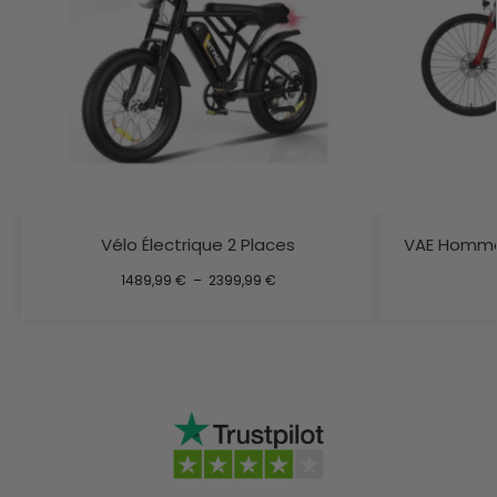
Vélo Électrique 2 Places
VAE Homme
1489,99
€
–
2399,99
€