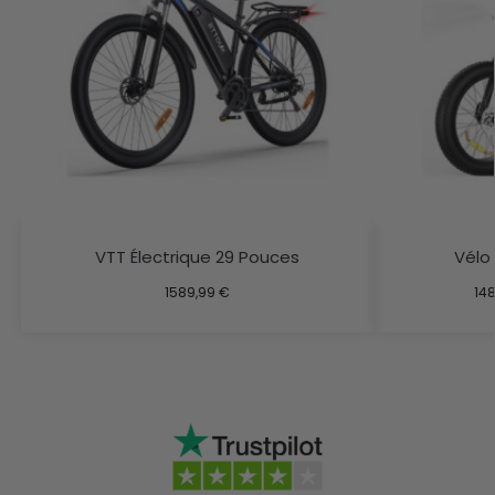
VTT Électrique 29 Pouces
Vélo 
1589,99
€
14