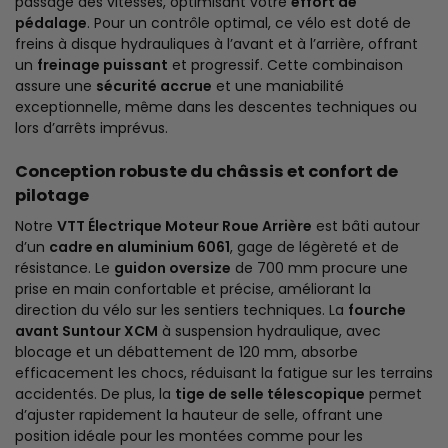
passage des vitesses, optimisant votre
effort de
pédalage
. Pour un contrôle optimal, ce vélo est doté de
freins à disque hydrauliques à l’avant et à l’arrière, offrant
un
freinage puissant
et progressif. Cette combinaison
assure une
sécurité accrue
et une maniabilité
exceptionnelle, même dans les descentes techniques ou
lors d’arrêts imprévus.
Conception robuste du châssis et confort de
pilotage
Notre
VTT Électrique Moteur Roue Arrière
est bâti autour
d’un
cadre en aluminium 6061
, gage de légèreté et de
résistance. Le
guidon oversize
de 700 mm procure une
prise en main confortable et précise, améliorant la
direction du vélo sur les sentiers techniques. La
fourche
avant Suntour XCM
à suspension hydraulique, avec
blocage et un débattement de 120 mm, absorbe
efficacement les chocs, réduisant la fatigue sur les terrains
accidentés. De plus, la
tige de selle télescopique
permet
d’ajuster rapidement la hauteur de selle, offrant une
position idéale pour les montées comme pour les