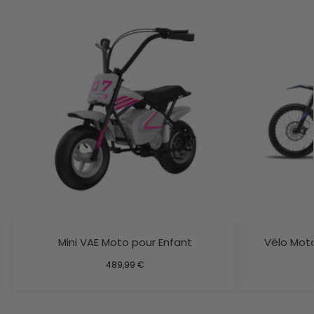
Mini VAE Moto pour Enfant
Vélo Moto
489,99
€