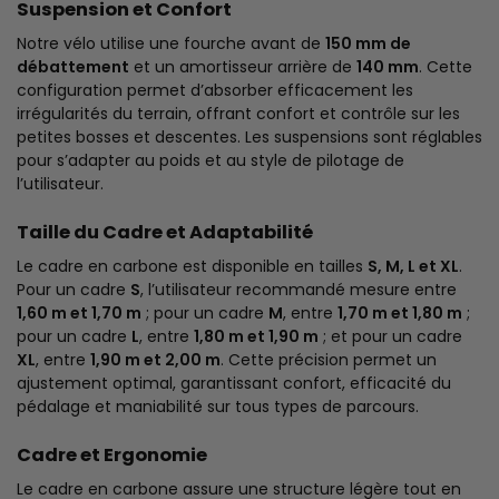
Suspension et Confort
Notre vélo utilise une fourche avant de
150 mm de
débattement
et un amortisseur arrière de
140 mm
. Cette
configuration permet d’absorber efficacement les
irrégularités du terrain, offrant confort et contrôle sur les
petites bosses et descentes. Les suspensions sont réglables
pour s’adapter au poids et au style de pilotage de
l’utilisateur.
Taille du Cadre et Adaptabilité
Le cadre en carbone est disponible en tailles
S, M, L et XL
.
Pour un cadre
S
, l’utilisateur recommandé mesure entre
1,60 m et 1,70 m
; pour un cadre
M
, entre
1,70 m et 1,80 m
;
pour un cadre
L
, entre
1,80 m et 1,90 m
; et pour un cadre
XL
, entre
1,90 m et 2,00 m
. Cette précision permet un
ajustement optimal, garantissant confort, efficacité du
pédalage et maniabilité sur tous types de parcours.
Cadre et Ergonomie
Le cadre en carbone assure une structure légère tout en