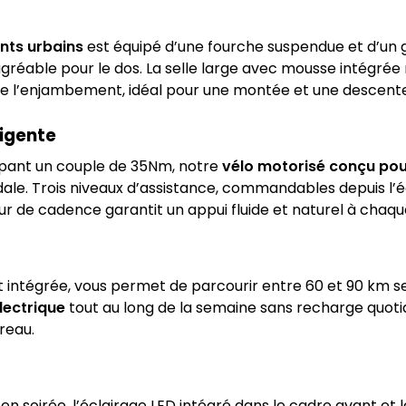
nts urbains
est équipé d’une fourche suspendue et d’un g
agréable pour le dos. La selle large avec mousse intégrée 
ilite l’enjambement, idéal pour une montée et une descente
ligente
ppant un couple de 35Nm, notre
vélo motorisé conçu pour 
ale. Trois niveaux d’assistance, commandables depuis l’
pteur de cadence garantit un appui fluide et naturel à ch
t intégrée, vous permet de parcourir entre 60 et 90 km se
lectrique
tout au long de la semaine sans recharge quotid
reau.
en soirée, l’éclairage LED intégré dans le cadre avant et l