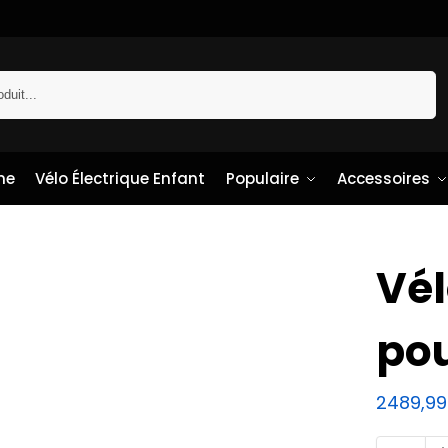
Recherche
me
Vélo Électrique Enfant
Populaire
Accessoires
Vél
pou
2489,9