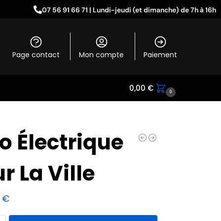
07 56 91 66 71 | Lundi-jeudi (et dimanche) de 7h à 16h
Page contact
Mon compte
Paiement
0,00
€
0
o Électrique
r La Ville
9
€