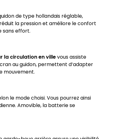
uidon de type hollandais réglable,
réduit la pression et améliore le confort
 sans effort.
la circulation en ville
vous assiste
écran au guidon, permettent d’adapter
aque mouvement.
lon le mode choisi. Vous pourrez ainsi
ienne. Amovible, la batterie se
e garde-boue arrière assure une visibilité