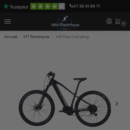
07 56 91 66 71
0
Accueil
VTT Électriques
VAE Pour Camping
/
/