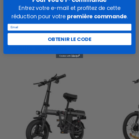
Pour conclure, notre
Vélo Électrique Portatif
représente
Entrez votre e-mail et profitez de cette
une solution de transport
moderne
et
adaptée
aux
réduction pour votre
première commande
.
exigences de la vie contemporaine.
Email
OBTENIR LE CODE
Produits similaires