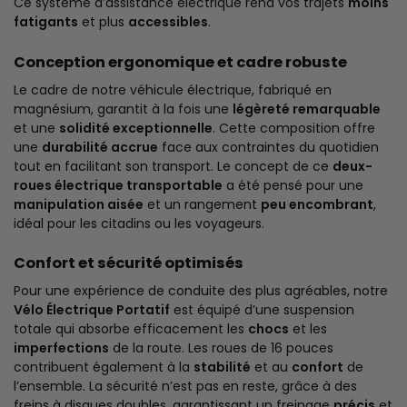
Ce système d’assistance électrique rend vos trajets
moins
fatigants
et plus
accessibles
.
Conception ergonomique et cadre robuste
Le cadre de notre véhicule électrique, fabriqué en
magnésium, garantit à la fois une
légèreté remarquable
et une
solidité exceptionnelle
. Cette composition offre
une
durabilité accrue
face aux contraintes du quotidien
tout en facilitant son transport. Le concept de ce
deux-
roues électrique transportable
a été pensé pour une
manipulation aisée
et un rangement
peu encombrant
,
idéal pour les citadins ou les voyageurs.
Confort et sécurité optimisés
Pour une expérience de conduite des plus agréables, notre
Vélo Électrique Portatif
est équipé d’une suspension
totale qui absorbe efficacement les
chocs
et les
imperfections
de la route. Les roues de 16 pouces
contribuent également à la
stabilité
et au
confort
de
l’ensemble. La sécurité n’est pas en reste, grâce à des
freins à disques doubles, garantissant un freinage
précis
et