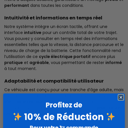
performant
dans toutes les conditions.
Intuitivité et informations en temps réel
Notre système intègre un écran tactile, offrant une
interface
intuitive
pour un contrôle total de votre trajet.
Vous pouvez y consulter en temps réel des informations
essentielles telles que la vitesse, la distance parcourue et le
niveau de charge de la batterie. Cette fonctionnalité rend
l’utilisation de ce
cycle électrique portatif
encore plus
pratique
et
agréable
, vous permettant de rester
informé
à tout moment.
Adaptabilité et compatibilité utilisateur
Ce véhicule est conçu pour une tranche d’âge adulte, mais
est également parfaitement adapté aux jeunes. Notre
vélo
électrique compact
convient à une large gamme
Profitez de
d’utilisateurs. Le cadre de 16 pouces offre une
posture de
10% de Réduction
conduite confortable
et convient à des statures variées,
facilitant son usage au quotidien.
Pour votre 1ʳᵉ commande