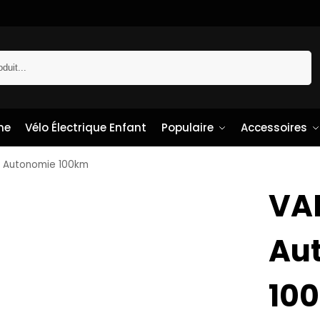
Recherche
me
Vélo Électrique Enfant
Populaire
Accessoires
t Autonomie 100km
VAE
Au
10