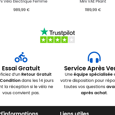
ni Vélo Électrique Femme
Mini VAE Pliant
989,99
€
1189,99
€
Essai Gratuit
Service Après Ve
ficiez d’un
Retour Gratuit
Une
équipe spécialisée
e
Condition
dans les 14 jours
votre disposition pour rép
nt la réception si le vélo ne
toutes vos questions
ava
vous convient pas.
après achat
.
 d'informations
Liens utiles