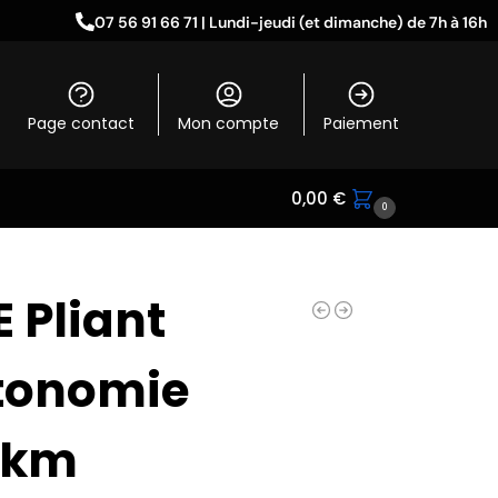
07 56 91 66 71 | Lundi-jeudi (et dimanche) de 7h à 16h
Page contact
Mon compte
Paiement
0,00
€
0
 Pliant
tonomie
0km