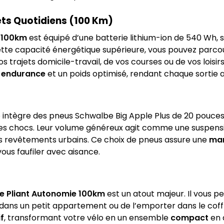
ts Quotidiens (100 Km)
e 100km
est équipé d’une batterie lithium-ion de 540 Wh, 
te capacité énergétique supérieure, vous pouvez parcou
os trajets domicile-travail, de vos courses ou de vos loisir
e
endurance
et un poids optimisé, rendant chaque sortie 
vélo intègre des pneus Schwalbe Big Apple Plus de 20 pouce
les chocs. Leur volume généreux agit comme une suspensi
les revêtements urbains. Ce choix de pneus assure une
man
ous faufiler avec aisance.
ue Pliant Autonomie 100km
est un atout majeur. Il vous 
dans un petit appartement ou de l’emporter dans le coff
if
, transformant votre vélo en un ensemble
compact
en 