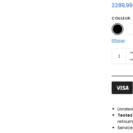
2289,9
COULEUR
:
Effacer
Livrais
Testez
retour
Servic