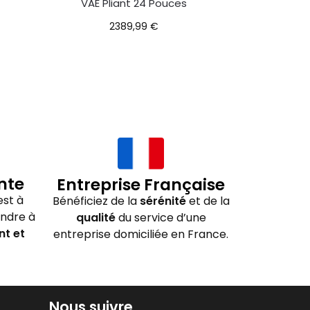
VAE Pliant 24 Pouces
2389,99
€
nte
Entreprise Française
st à
Bénéficiez de la
sérénité
et de la
ondre à
qualité
du service d’une
nt et
entreprise domiciliée en France.
Nous suivre