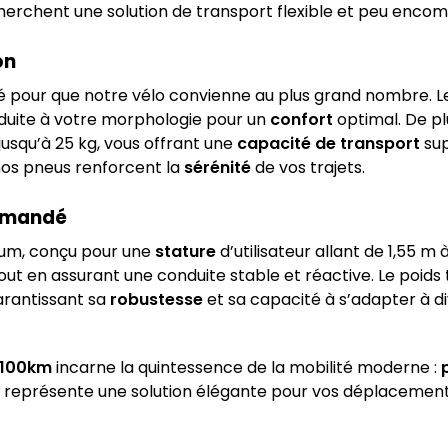
echerchent une solution de transport flexible et peu enco
on
té pour que notre vélo convienne au plus grand nombre. L
nduite à votre morphologie pour un
confort
optimal. De pl
squ’à 25 kg, vous offrant une
capacité de transport
sup
nos pneus renforcent la
sérénité
de vos trajets.
ommandé
ium, conçu pour une
stature
d’utilisateur allant de 1,55 m
out en assurant une conduite stable et réactive. Le poids 
arantissant sa
robustesse
et sa capacité à s’adapter à dive
e 100km
incarne la quintessence de la mobilité moderne :
Il représente une solution élégante pour vos déplacements