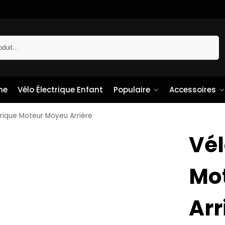
Recherche
me
Vélo Électrique Enfant
Populaire
Accessoires
trique Moteur Moyeu Arrière
Vél
Mo
Arr