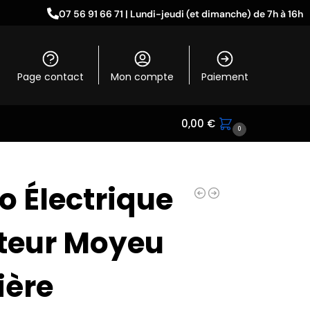
07 56 91 66 71 | Lundi-jeudi (et dimanche) de 7h à 16h
Page contact
Mon compte
Paiement
0,00
€
0
o Électrique
teur Moyeu
ière