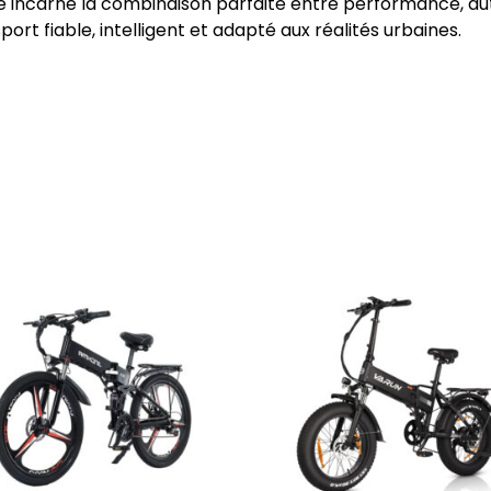
re incarne la combinaison parfaite entre performance, aut
rt fiable, intelligent et adapté aux réalités urbaines.