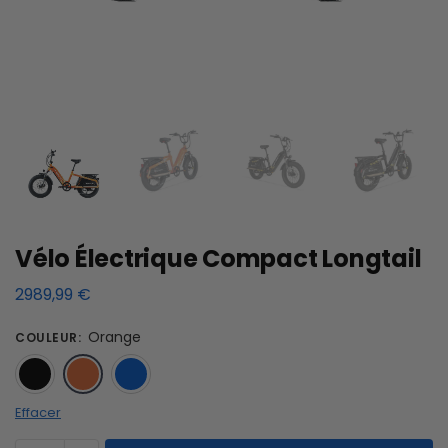
Vélo Électrique Compact Longtail
2989,99
€
Orange
COULEUR
:
Noir
Orange
Bleu
Effacer