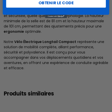
recommandée pour le cycliste comprise entre 150 cm et
OBTENIR LE CODE
190 cm. Cette polyvalence garantit que la majorité des
adultes trouveront une
position de conduite
confortable
et sécurisée, quelle que soit leur morphologie. La hauteur
minimale de la selle est de 81 cm et la hauteur maximale
de 101 cm, permettant des ajustements précis pour une
ergonomie
optimale.
Notre
Vélo Électrique Longtail Compact
représente une
solution de mobilité complète, alliant performance,
sécurité et polyvalence. Il est conçu pour vous
accompagner dans vos déplacements quotidiens et vos
aventures, en offrant une expérience de conduite agréable
et efficace.
Produits similaires