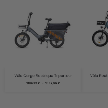
Vélo Cargo Électrique Triporteur
Vélo Élec
3189,99
€
–
3489,99
€