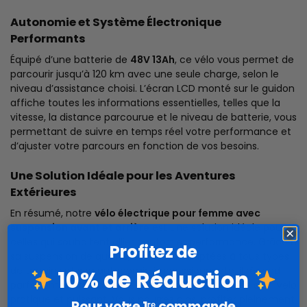
Autonomie et Système Électronique
Performants
Équipé d’une batterie de
48V 13Ah
, ce vélo vous permet de
parcourir jusqu’à 120 km avec une seule charge, selon le
niveau d’assistance choisi. L’écran LCD monté sur le guidon
affiche toutes les informations essentielles, telles que la
vitesse, la distance parcourue et le niveau de batterie, vous
permettant de suivre en temps réel votre performance et
d’ajuster votre parcours en fonction de vos besoins.
Une Solution Idéale pour les Aventures
Extérieures
En résumé, notre
vélo électrique pour femme avec
suspension avant et arrière
est une solution idéale pour
celles qui souhaitent allier confort et performance. Grâce à
Profitez de
sa suspension de qualité, ses roues adaptées à tous types
de terrains et son autonomie impressionnante, il répond
10% de Réduction
parfaitement aux attentes des cyclistes en quête d’un vélo
pratique et puissant. Vous pourrez ainsi profiter pleinement
Pour votre 1ʳᵉ commande