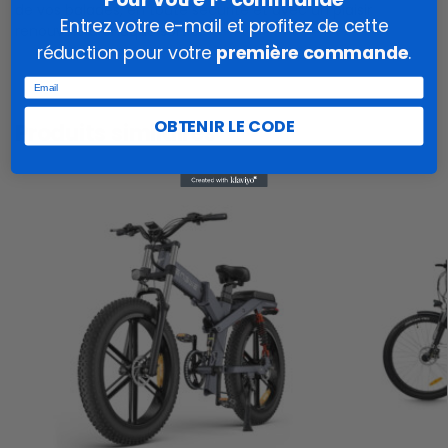
de vos balades, en toute sécurité et avec un plaisir
Entrez votre e-mail et profitez de cette
renouvelé à chaque sortie.
réduction pour votre
première commande
.
Email
OBTENIR LE CODE
Produits similaires