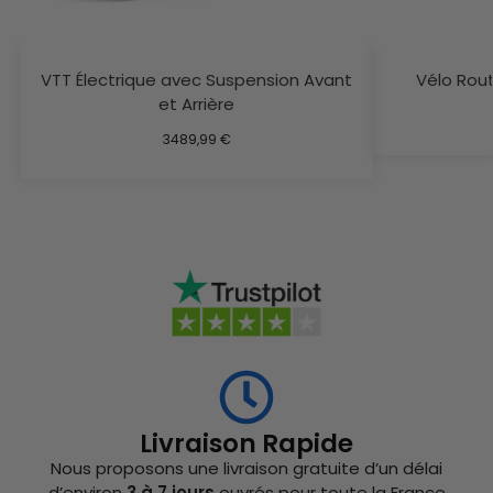
VTT Électrique avec Suspension Avant
Vélo Rou
et Arrière
3489,99
€
Livraison Rapide
Nous proposons une livraison gratuite d’un délai
d’environ
3 à 7 jours
ouvrés pour toute la France