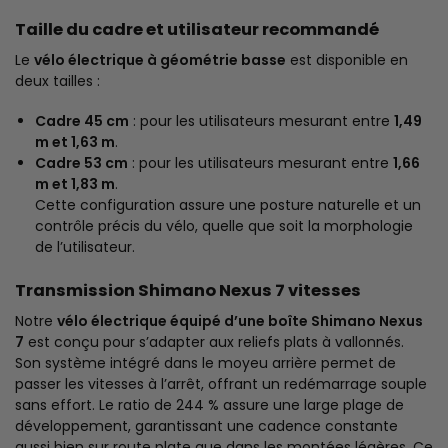
Taille du cadre et utilisateur recommandé
Le
vélo électrique à géométrie basse
est disponible en
deux tailles :
Cadre 45 cm
: pour les utilisateurs mesurant entre
1,49
m et 1,63 m
.
Cadre 53 cm
: pour les utilisateurs mesurant entre
1,66
m et 1,83 m
.
Cette configuration assure une posture naturelle et un
contrôle précis du vélo, quelle que soit la morphologie
de l’utilisateur.
Transmission Shimano Nexus 7 vitesses
Notre
vélo électrique équipé d’une boîte Shimano Nexus
7
est conçu pour s’adapter aux reliefs plats à vallonnés.
Son système intégré dans le moyeu arrière permet de
passer les vitesses à l’arrêt, offrant un redémarrage souple
sans effort. Le ratio de 244 % assure une large plage de
développement, garantissant une cadence constante
aussi bien sur route plate que dans les montées légères. Ce