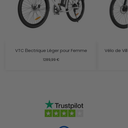
VTC Électrique Léger pour Femme
Vélo de Vi
1289,99
€