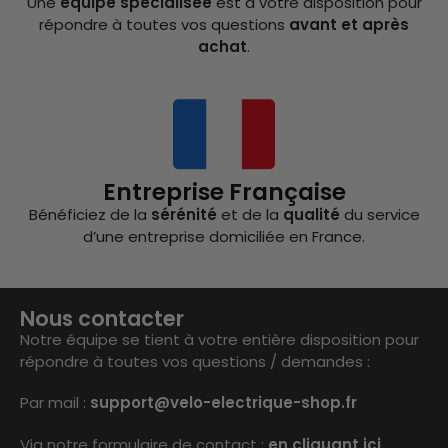
Une
équipe spécialisée
est à votre disposition pour
répondre à toutes vos questions
avant et après
achat
.
Entreprise Française
Bénéficiez de la
sérénité
et de la
qualité
du service
d’une entreprise domiciliée en France.
Nous contacter
Notre équipe se tient à votre entière disposition pour
répondre à toutes vos questions / demandes :
Par mail :
support@velo-electrique-shop.fr
Via notre formulaire de contact :
en cliquant ici
.