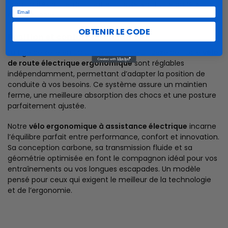
irrégularités du terrain tout en conservant une adhérence
Email
remarquable.
OBTENIR LE CODE
Position et confort de conduite
La tige de selle en carbone et la selle unisexe de notre
vélo
de route électrique ergonomique
sont réglables
indépendamment, permettant d’adapter la position de
conduite à vos besoins. Ce système assure un maintien
ferme, une meilleure absorption des chocs et une posture
parfaitement ajustée.
Notre
vélo ergonomique à assistance électrique
incarne
l’équilibre parfait entre performance, confort et innovation.
Sa conception carbone, sa transmission fluide et sa
géométrie optimisée en font le compagnon idéal pour vos
entraînements ou vos longues escapades. Un modèle
pensé pour ceux qui exigent le meilleur de la technologie
et de l’ergonomie.