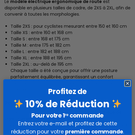
Le
modèle électrique ergonomique de route
est
disponible en plusieurs tailles de cadre, de 2XS à 2XL, afin de
convenir à toutes les morphologies.
Taille 2XS : pour cyclistes mesurant entre 150 et 160 cm
Taille XS : entre 160 et 168 cm
Taille S : entre 168 et 175 cm
Taille M : entre 175 et 182 cm
Taille L : entre 182 et 188 cm
Taille XL : entre 188 et 195 cm
Taille 2XL : au-delà de 195 cm
Chaque taille a été conçue pour offrir une posture
parfaitement équilibrée, garantissant un confort
optimal et une meilleure répartition de la puissance sur
Profitez de
le pédalier.
10% de Réduction
Roues et adhérence
Les roues en aluminium robustes du
vélo électrique de
Pour votre 1ʳᵉ commande
type gravel ergonomique
assurent une excellente
Entrez votre e-mail et profitez de cette
résistance et une stabilité optimale. Elles sont associées à
réduction pour votre
première commande
.
des pneus larges de 40 mm, parfaits pour absorber les