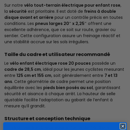
Sur notre
vélo tout-terrain électrique pour enfant rose
,
la
sécurité
est prioritaire. Il est doté de
freins à double
disque avant et arrière
pour un contrôle précis en toutes
conditions. Les
pneus larges 20″ x 2,25″
offrent une
excellente adhérence, que ce soit sur route, gravier ou
sentier. Cette configuration assure un freinage réactif et
une stabilité accrue sur les sols irréguliers.
Taille du cadre et utilisateur recommandé
Le
vélo enfant électrique rose 20 pouces
possède un
cadre de 28,5 cm
, idéal pour les jeunes cyclistes mesurant
entre
125 cm et 155 cm
, soit généralement entre
7 et 13
ans
. Cette géométrie de cadre permet une position
équilibrée avec les
pieds bien posés au sol
, garantissant
sécurité et aisance à chaque arrêt. La hauteur de selle
ajustable facilite l’adaptation au gabarit de l’enfant à
mesure qu’il grandit.
Structure et conception technique
Ce
vélo rose électrique pour enfants de 7 à 13 ans
intègre