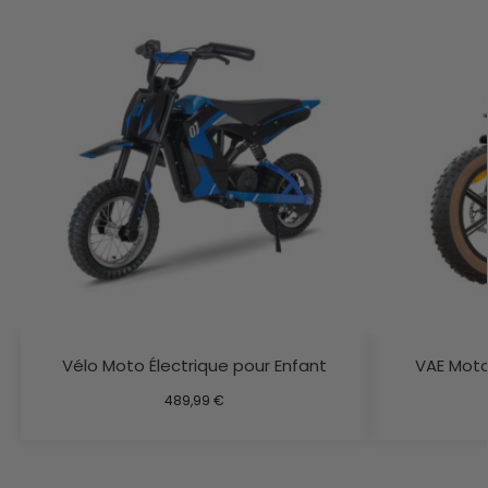
Vélo Moto Électrique pour Enfant
VAE Moto
489,99
€