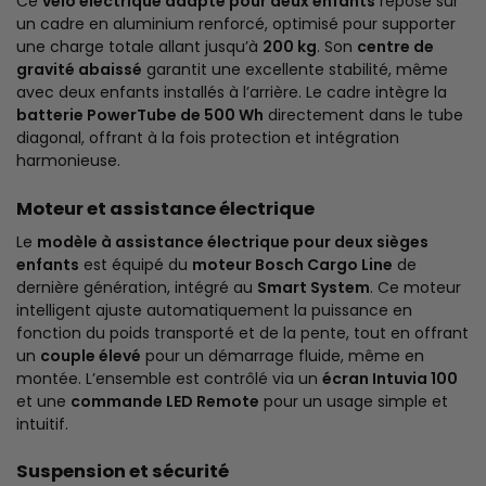
Ce
vélo électrique adapté pour deux enfants
repose sur
un cadre en aluminium renforcé, optimisé pour supporter
une charge totale allant jusqu’à
200 kg
. Son
centre de
gravité abaissé
garantit une excellente stabilité, même
avec deux enfants installés à l’arrière. Le cadre intègre la
batterie PowerTube de 500 Wh
directement dans le tube
diagonal, offrant à la fois protection et intégration
harmonieuse.
Moteur et assistance électrique
Le
modèle à assistance électrique pour deux sièges
enfants
est équipé du
moteur Bosch Cargo Line
de
dernière génération, intégré au
Smart System
. Ce moteur
intelligent ajuste automatiquement la puissance en
fonction du poids transporté et de la pente, tout en offrant
un
couple élevé
pour un démarrage fluide, même en
montée. L’ensemble est contrôlé via un
écran Intuvia 100
et une
commande LED Remote
pour un usage simple et
intuitif.
Suspension et sécurité