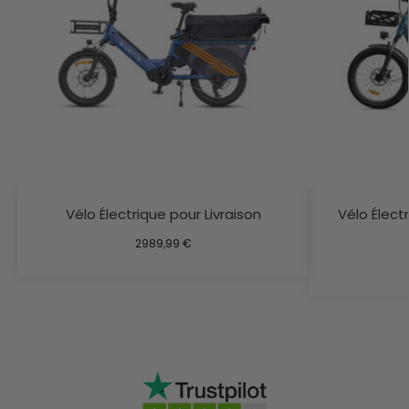
Vélo Électrique pour Livraison
Vélo Élec
2989,99
€