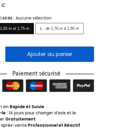
9
€
Aucune sélection
 CADRE
:
 1,65 m et 1,75 m
L : de 1,76 m à 1,85 m
Ajouter au panier
on en
Rapide et Suivie
-le
: 14 jours pour changer d’avis et le
ner
Gratuitement
e après-vente
Professionnel et Réactif