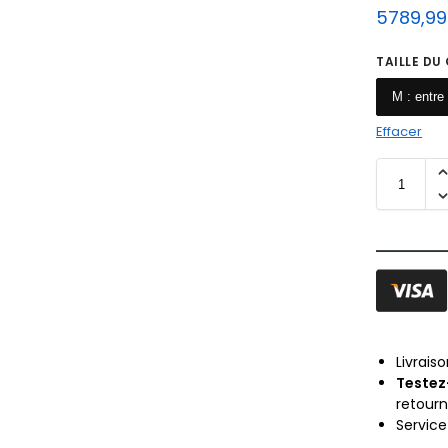
5789,9
TAILLE DU
M : entre
Effacer
Livrais
Testez
retour
Servic