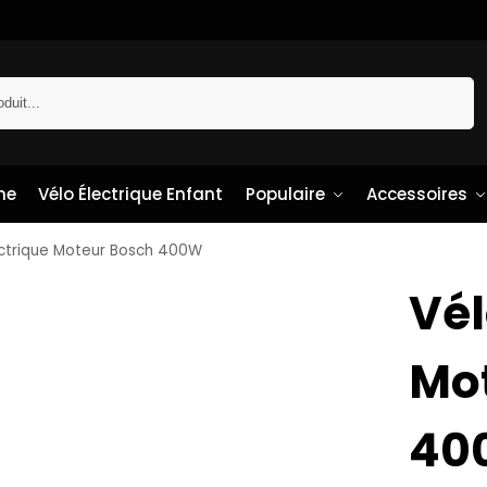
Recherche
me
Vélo Électrique Enfant
Populaire
Accessoires
ectrique Moteur Bosch 400W
Vél
Mo
40