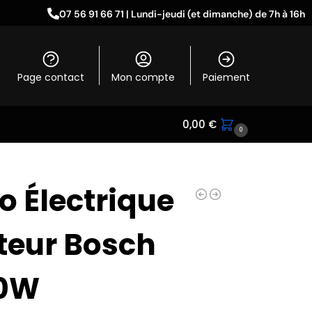
07 56 91 66 71 | Lundi-jeudi (et dimanche) de 7h à 16h
Page contact
Mon compte
Paiement
0,00
€
0
o Électrique
teur Bosch
0W