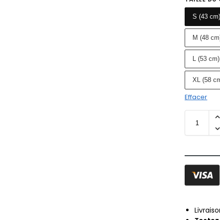
S (43 cm)
M (48 cm)
L (53 cm)
XL (58 cm
Effacer
Livrais