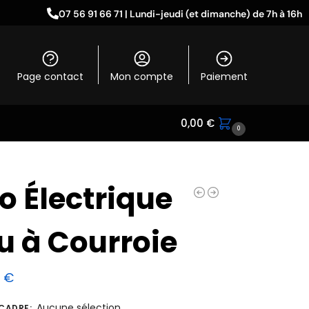
07 56 91 66 71 | Lundi-jeudi (et dimanche) de 7h à 16h
Page contact
Mon compte
Paiement
0,00
€
0
o Électrique
u à Courroie
9
€
Aucune sélection
 CADRE
: