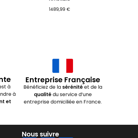
1489,99
€
nte
Entreprise Française
st à
Bénéficiez de la
sérénité
et de la
ondre à
qualité
du service d’une
nt et
entreprise domiciliée en France.
Nous suivre