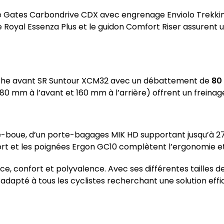
me Gates Carbondrive CDX avec engrenage Enviolo Trekk
elle Royal Essenza Plus et le guidon Comfort Riser assurent
che avant SR Suntour XCM32 avec un débattement de
80
(180 mm à l’avant et 160 mm à l’arrière) offrent un freinag
-boue, d’un porte-bagages MIK HD supportant jusqu’à 27 k
rt et les poignées Ergon GC10 complètent l’ergonomie et 
, confort et polyvalence. Avec ses différentes tailles 
t adapté à tous les cyclistes recherchant une solution effi