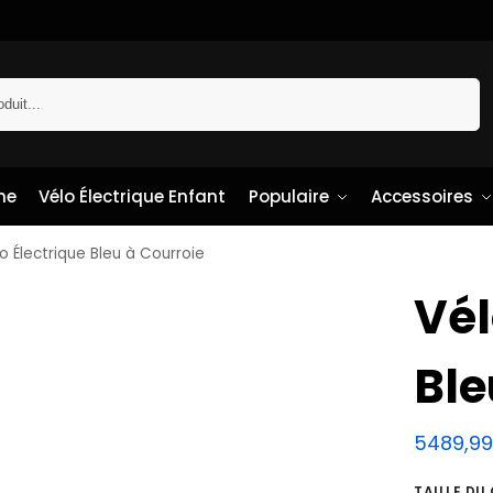
Recherche
me
Vélo Électrique Enfant
Populaire
Accessoires
o Électrique Bleu à Courroie
Vél
Ble
5489,9
TAILLE DU