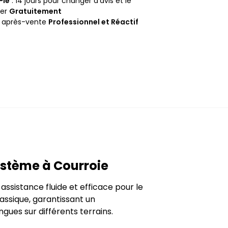
-le
: 14 jours pour changer d’avis et le
ner
Gratuitement
e après-vente
Professionnel et Réactif
ystème à Courroie
ssistance fluide et efficace pour le
assique, garantissant un
gues sur différents terrains.