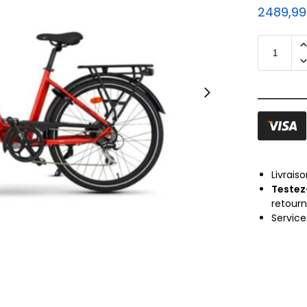
2489,9
Livrais
Testez
retour
Servic