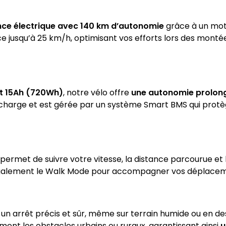
nce électrique avec 140 km d’autonomie
grâce à un mote
e jusqu’à 25 km/h, optimisant vos efforts lors des montée
et 15Ah (720Wh)
, notre vélo offre
une autonomie prolong
recharge et est gérée par un système Smart BMS qui protè
ermet de suivre votre vitesse, la distance parcourue et 
galement le Walk Mode pour accompagner vos déplacemen
t un arrêt précis et sûr, même sur terrain humide ou en 
ement les obstacles urbains ou ruraux, garantissant ainsi
u