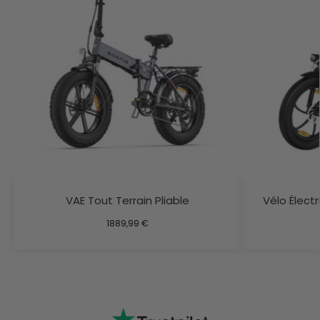
VAE Tout Terrain Pliable
Vélo Élect
1889,99
€