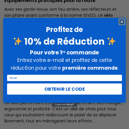
Équipements pratiques pour la route
Avec ses garde-boue, son feu arrière, ses réflecteurs et
son phare avant conforme à la norme StVZO, ce
vélo
électrique de trekking
assure sécurité et visibilité à toute
heure. Le porte-bagages robuste permet de transporter
Profitez de
vos affaires facilement, que ce soit pour les courses ou les
10% de Réduction
trajets domicile-travail.
Pour votre 1ʳᵉ commande
Position de conduite personnalisable
Entrez votre e-mail et profitez de cette
Grâce à sa potence réglable, notre
vélo à propulsion
électrique
s’ajuste à votre morphologie. Vous pouvez
réduction pour votre
première commande
.
modifier l’angle et la hauteur du guidon pour adopter une
Email
position de conduite détendue, essentielle pour les longues
sorties ou les trajets quotidiens.
OBTENIR LE CODE
Conçu pour répondre aux besoins des cyclistes modernes,
ce vélo performant combine intelligemment technologie,
ergonomie et praticité. C’est un allié de choix pour tous
ceux qui souhaitent redécouvrir le plaisir de se déplacer
librement, tout en ménageant leurs efforts.