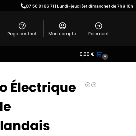
07 56 91 66 71 | Lundi-jeudi (et dimanche) de 7h à 16h
Page contact
Mon compte
Paiement
0,00
€
0
o Électrique
le
landais