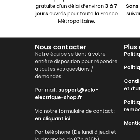
gratuite d’un délai d’environ
3 à 7
Sans 
jours
ouvrés pour toute la France
suiva
Métropolitaine.
Nous contacter
Plus
Notre équipe se tient à votre
Politi
entière disposition pour répondre
Politi
à toutes vos questions /
demandes :
Condi
et d’U
Par mail :
support@velo-
electrique-shop.fr
Politi
remb
Via notre formulaire de contact :
en cliquant ici
.
Menti
Par téléphone (De lundi à jeudi et
le dimanche de 07h à 16h) :