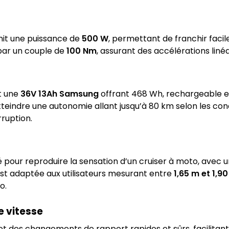
rnit une puissance de
500 W
, permettant de franchir facile
par un couple de
100 Nm
, assurant des accélérations linéa
t une
36V 13Ah Samsung
offrant 468 Wh, rechargeable en
teindre une autonomie allant jusqu’à 80 km selon les cond
ruption.
é pour reproduire la sensation d’un cruiser à moto, avec 
 est adaptée aux utilisateurs mesurant entre
1,65 m et 1,9
o.
 vitesse
 des changements de rapport rapides et sûrs, facilitant l