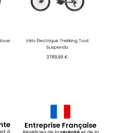
 Boue
Vélo Électrique Trekking Tout
Suspendu
3789,99
€
nte
Entreprise Française
st à
Bénéficiez de la
sérénité
et de la