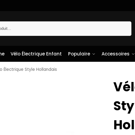
Recherche
me
Vélo Électrique Enfant
Populaire
Accessoires
o Électrique Style Hollandais
Vél
Sty
Hol