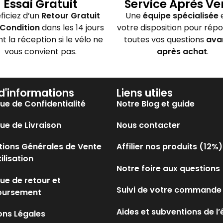
Essai Gratuit
Service Après Ve
ficiez d’un
Retour Gratuit
Une
équipe spécialisée
e
Condition
dans les 14 jours
votre disposition pour rép
nt la réception si le vélo ne
toutes vos questions
ava
vous convient pas.
après achat
.
 d'informations
Liens utiles
que de Confidentialité
Notre Blog et guide
que de Livraison
Nous contacter
tions Générales de Vente
Affilier nos produits (12%)
tilisation
Notre foire aux questions
que de retour et
Suivi de votre commande
oursement
Aides et subventions de l’
ons Légales