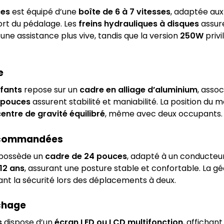
ces
est équipé d’une
boîte de 6 à 7 vitesses
, adaptée aux 
fort du pédalage. Les
freins hydrauliques à disques
assure
 une assistance plus vive, tandis que la version
250W
privi
e
nfants
repose sur un
cadre en alliage d’aluminium
, asso
 pouces
assurent stabilité et maniabilité. La position du 
entre de gravité équilibré
, même avec deux occupants.
recommandées
possède un
cadre de 24 pouces
, adapté à un conducte
12 ans
, assurant une posture stable et confortable. La g
çant la sécurité lors des déplacements à deux.
ichage
s
dispose d’un
écran LED ou LCD multifonction
, affichant