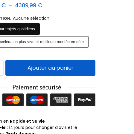
9
€
–
4389,99
€
Aucune sélection
TION
:
ur trajets quotidiens
célération plus vive et meilleure montée en côte
Ajouter au panier
on en
Rapide et Suivie
-le
: 14 jours pour changer d’avis et le
ner
Gratuitement