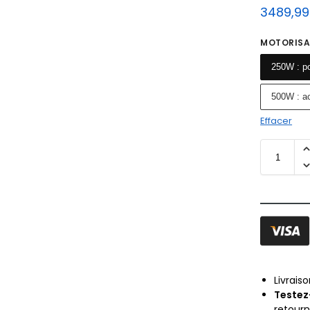
3489,9
MOTORISA
250W : po
500W : ac
Effacer
Livrais
Testez
retour