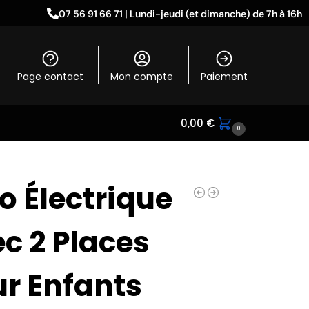
07 56 91 66 71 | Lundi-jeudi (et dimanche) de 7h à 16h
Page contact
Mon compte
Paiement
0,00
€
0
o Électrique
c 2 Places
r Enfants