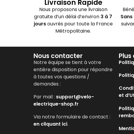
Livraison Rapide
Nous proposons une livraison
Béné
gratuite d’un délai d’environ
3 à 7
Sans 
jours
ouvrés pour toute la France
suiva
Métropolitaine.
Nous contacter
Plus
Notre équipe se tient à votre
Politi
entière disposition pour répondre
Politi
à toutes vos questions /
demandes :
Condi
et d’U
Par mail :
support@velo-
electrique-shop.fr
Politi
remb
Via notre formulaire de contact :
en cliquant ici
.
Menti