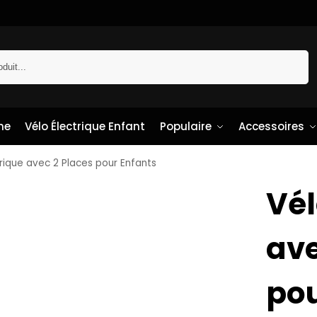
Recherche
me
Vélo Électrique Enfant
Populaire
Accessoires
trique avec 2 Places pour Enfants
Vél
ave
pou