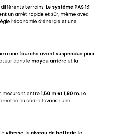
différents terrains. Le
système PAS 1:1
nt un arrêt rapide et sûr, même avec
légie l’économie d’énergie et une
cié à une
fourche avant suspendue
pour
moteur dans le
moyeu arrière
et la
ur mesurant entre
1,50 m et 1,80 m
. Le
éométrie du cadre favorise une
 la
vitesse
, le
niveau de batterie
, la