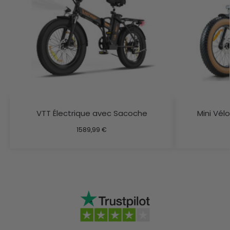
VTT Électrique avec Sacoche
Mini Vél
1589,99
€