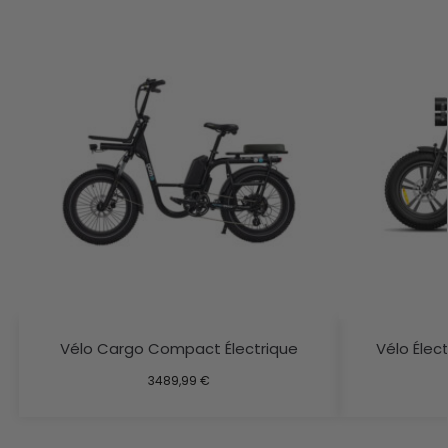
Vélo Cargo Compact Électrique
Vélo Élec
3489,99
€