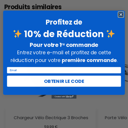
Produits similaires
Profitez de
10% de Réduction
Pour votre 1ʳᵉ commande
Entrez votre e-mail et profitez de cette
réduction pour votre
première commande
.
Email
OBTENIR LE CODE
Chargeur Vélo Électrique 3 Broches
Porte Vélo
59,99
€